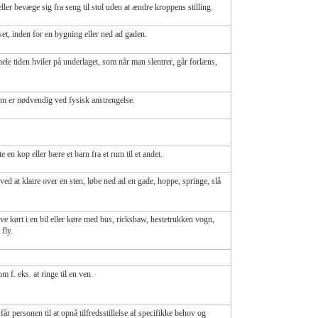
ller bevæge sig fra seng til stol uden at ændre kroppens stilling.
et, inden for en bygning eller ned ad gaden.
 hele tiden hviler på underlaget, som når man slentrer, går forlæns,
om er nødvendig ved fysisk anstrengelse.
te en kop eller bære et barn fra et rum til et andet.
ved at klatre over en sten, løbe ned ad en gade, hoppe, springe, slå
ve kørt i en bil eller køre med bus, rickshaw, hestetrukken vogn,
 fly.
. eks. at ringe til en ven.
r personen til at opnå tilfredsstillelse af specifikke behov og