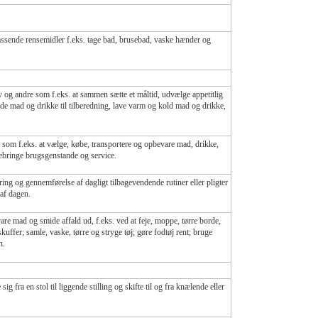
ssende rensemidler f.eks. tage bad, brusebad, vaske hænder og
lv og andre som f.eks. at sammen sætte et måltid, udvælge appetitlig
rede mad og drikke til tilberedning, lave varm og kold mad og drikke,
t som f.eks. at vælge, købe, transportere og opbevare mad, drikke,
jebringe brugsgenstande og service.
ng og gennemførelse af dagligt tilbagevendende rutiner eller pligter
 af dagen.
re mad og smide affald ud, f.eks. ved at feje, moppe, tørre borde,
uffer; samle, vaske, tørre og stryge tøj; gøre fodtøj rent; bruge
n.
 sig fra en stol til liggende stilling og skifte til og fra knælende eller