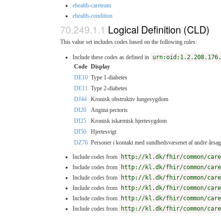
ehealth-careteam
ehealth-condition
Logical Definition (CLD)
This value set includes codes based on the following rules:
Include these codes as defined in
urn:oid:1.2.208.176
Code
Display
DE10
Type 1-diabetes
DE11
Type 2-diabetes
DJ44
Kronisk obstruktiv lungesygdom
DI20
Angina pectoris
DI25
Kronisk iskæmisk hjertesygdom
DI50
Hjertesvigt
DZ76
Personer i kontakt med sundhedsvæsenet af andre årsag
Include codes from
http://kl.dk/fhir/common/care
Include codes from
http://kl.dk/fhir/common/care
Include codes from
http://kl.dk/fhir/common/care
Include codes from
http://kl.dk/fhir/common/care
Include codes from
http://kl.dk/fhir/common/care
Include codes from
http://kl.dk/fhir/common/care