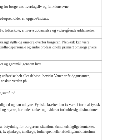
ng for borgerens hverdagsliv og funktionsevne.
ed/opretholder en opgave/indsats.
 Fx folkeskole, erhvervsuddannelse og videregående uddannelse.
mæssigt støtte og omsorg overfor borgeren. Netværk kan være
e, sundhedspersonale og andre professionelle primært omsorgsgivere.
ser og gøremål igennem livet.
udførelse helt eller delvist ubevidst.Vaner er fx døgnrytmen,
t anskue verden på.
 og samfund.
rådighed og kan udnytte. Fysiske kræfter kan fx være i form af fysisk
og styrke, herunder tanker og måder at forholde sig til situationer
ar betydning for borgerens situation. Sundhedsfaglige kontakter:
, fx øjenlæge, tandlæge, fodterapeut eller afdeling/ambulatorium.