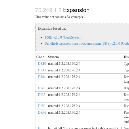
Expansion
This value set contains 54 concepts
Expansion based on:
FSIII v2.5.0 (CodeSystem)
Sundhedsvæsenets klassifikationssystem (SKS) v2.5.0 (Cod
Code
System
Dis
DE10
urn:oid:1.2.208.176.2.4
Typ
DE11
urn:oid:1.2.208.176.2.4
Typ
DJ44
urn:oid:1.2.208.176.2.4
Kro
lun
DI20
urn:oid:1.2.208.176.2.4
Ang
DI25
urn:oid:1.2.208.176.2.4
Kro
hje
DI50
urn:oid:1.2.208.176.2.4
Hje
DZ76
urn:oid:1.2.208.176.2.4
Per
sun
and
F
http://kl.dk/fhir/common/caresocial/CodeSystem/FSIII
Gen