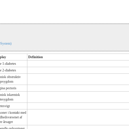
eSystem)
play
Definition
e 1-diabetes
e 2-diabetes
nisk obstruktiv
gesygdom
ina pectoris
nisk iskæmisk
rtesygdom
rtesvigt
soner i kontakt med
dhedsvæsenet af
re årsager
erelle oplysninger