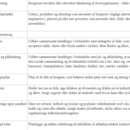
tring
Borgerens bevidste eller ubevidste håndtering af livet/sygdommen – både 
lpemidler
Udstyr, produkter og teknologi som anvendes af borgeren i daglige aktiviteter
implanteret i, placeret på eller nær personen, som anvender dem. (Inkl. al
anvendelse).
nomsorg
se
Udføre sammensatte handlinger i forbindelse med indtagelse af føde, som e
accepteret måde, skære eller bryde maden i stykker, åbne flasker og dåser, 
 og påklædning
Udføre sammensatte handlinger i forbindelse med på- og afklædning, at t
den sociale sammenhæng og de klimatiske forhold som f.eks. iføre sig, rette
kimonoer, strømpebukser, hatte, handsker, frakker, sko, støvler, sandale
pspleje
Pleje af de dele af kroppen, som behøver anden pleje end vask og tørring f
kke
Holde fast om en drik, tage drikken op til munden og drikke på en kulture
og dåser, bruge sugerør eller drikke af rindende vand fra en hane eller en 
etage egen sundhed
Sikre sit velvære, helbred og fysiske og psykiske velbefindende ved f.eks. 
holde sig varm eller afkølet, undgå skader på helbredet, dyrke sikker sex 
regelmæssige helbredsundersøgelser.
å toilet
Planlægge og udføre toiletbesøg til udskillelse af affaldsprodukter (menstr