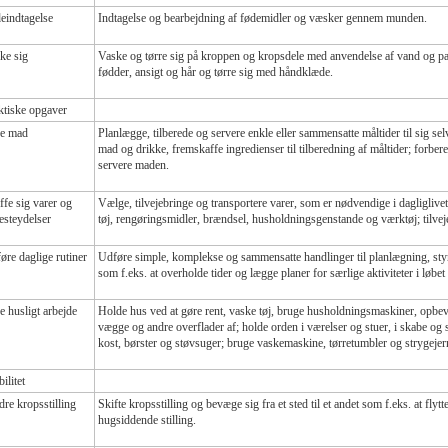
eindtagelse
Indtagelse og bearbejdning af fødemidler og væsker gennem munden.
ke sig
Vaske og tørre sig på kroppen og kropsdele med anvendelse af vand og pa
fødder, ansigt og hår og tørre sig med håndklæde.
ktiske opgaver
e mad
Planlægge, tilberede og servere enkle eller sammensatte måltider til sig se
mad og drikke, fremskaffe ingredienser til tilberedning af måltider; forbe
servere maden.
ffe sig varer og
Vælge, tilvejebringe og transportere varer, som er nødvendige i dagliglive
nesteydelser
tøj, rengøringsmidler, brændsel, husholdningsgenstande og værktøj; tilve
øre daglige rutiner
Udføre simple, komplekse og sammensatte handlinger til planlægning, styri
som f.eks. at overholde tider og lægge planer for særlige aktiviteter i løbet
e husligt arbejde
Holde hus ved at gøre rent, vaske tøj, bruge husholdningsmaskiner, opbeva
vægge og andre overflader af; holde orden i værelser og stuer, i skabe og sk
kost, børster og støvsuger; bruge vaskemaskine, tørretumbler og strygejer
ilitet
re kropsstilling
Skifte kropsstilling og bevæge sig fra et sted til et andet som f.eks. at flytte
hugsiddende stilling.