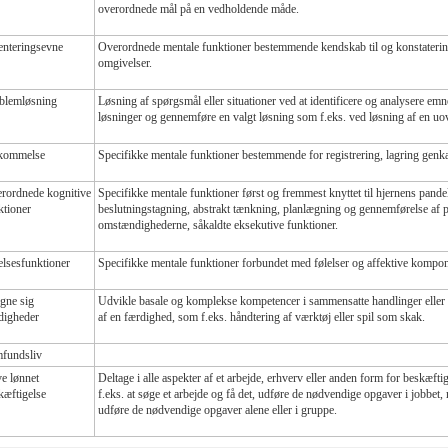
overordnede mål på en vedholdende måde.
enteringsevne
Overordnede mentale funktioner bestemmende kendskab til og konstatering af r
omgivelser.
blemløsning
Løsning af spørgsmål eller situationer ved at identificere og analysere em
løsninger og gennemføre en valgt løsning som f.eks. ved løsning af en u
kommelse
Specifikke mentale funktioner bestemmende for registrering, lagring genka
rordnede kognitive
Specifikke mentale funktioner først og fremmest knyttet til hjernens pan
ktioner
beslutningstagning, abstrakt tænkning, planlægning og gennemførelse af pla
omstændighederne, såkaldte eksekutive funktioner.
elsesfunktioner
Specifikke mentale funktioner forbundet med følelser og affektive kompone
egne sig
Udvikle basale og komplekse kompetencer i sammensatte handlinger eller
digheder
af en færdighed, som f.eks. håndtering af værktøj eller spil som skak.
fundsliv
e lønnet
Deltage i alle aspekter af et arbejde, erhverv eller anden form for beskæfti
kæftigelse
f.eks. at søge et arbejde og få det, udføre de nødvendige opgaver i jobbet, m
udføre de nødvendige opgaver alene eller i gruppe.