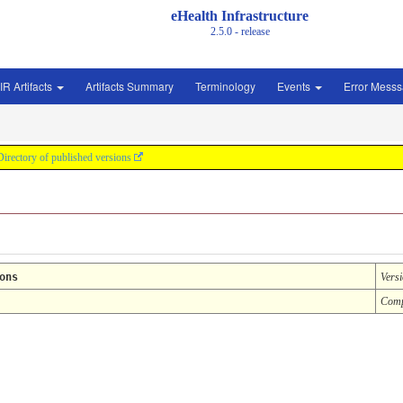
eHealth Infrastructure
2.5.0 - release
IR Artifacts
Artifacts Summary
Terminology
Events
Error Mess
Directory of published versions
ons
Vers
Comp