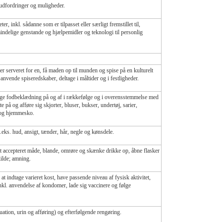
udfordringer og muligheder.
, inkl. sådanne som er tilpasset eller særligt fremstillet til,
mindelige genstande og hjælpemidler og teknologi til personlig
r serveret for en, få maden op til munden og spise på en kulturelt
anvende spiseredskaber, deltage i måltider og i festligheder.
age fodbeklædning på og af i rækkefølge og i overensstemmelse med
 på og afføre sig skjorter, bluser, bukser, undertøj, sarier,
r og hjemmesko.
.eks. hud, ansigt, tænder, hår, negle og kønsdele.
lt accepteret måde, blande, omrøre og skænke drikke op, åbne flasker
kilde; amning.
at indtage varieret kost, have passende niveau af fysisk aktivitet,
inkl. anvendelse af kondomer, lade sig vaccinere og følge
uation, urin og afføring) og efterfølgende rengøring.