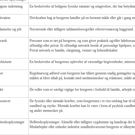
igens indretning
En beskrivelse af boligens fysiske rammer og omgivelser, der har betydni
ivation
Drivkraften bag at borgeren handler på en bestemt måde eller går i gang m
annelse og job
Nuværende eller tidligere uddannelsesog/eller erhvervsmæssig baggrund.
værk
Personer som er tæt på borgeren, og som giver praktisk og/eller følelses
offentligt eller privat. Et offentligt netværk består af personlige hjælper
Privat netværk er familie, slægtning, venner og bekendtskaber.
shistorie
En beskrivelse af borgerens oplevelse af væsentlige begivenheder, interes
er
Regelmæssig adfærd som borgeren har tillært gennem stadig gentagelse og 
måden at blive tiltalt på, kontakt med medmennesker og relationer, måde a
ler
De roller som er særligt vigtige for borgeren i forhold til familie, arbejde
sourcer
De fysiske eller mentale kræfter, som borgerenen i et vist omfang har til 
sundhed og styrke. Mentale kræfter kan fx være i form af psykisk sundhed 
og andre mennesker på.
bredsoplysninger
Helbredsoplysninger: Aktuelle eller tidligere sygdomme og handicap der h
Medarbejder eller enheder indenfor sundhedsvæsenet borgeren er tilknyttet