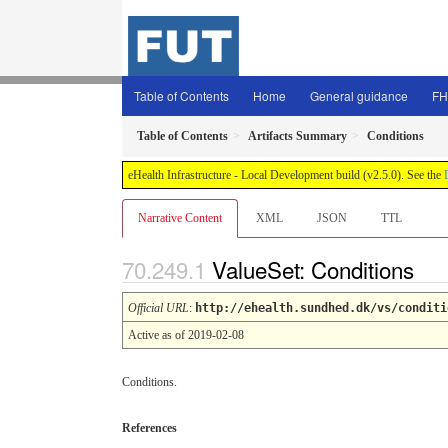
Table of Contents
Home
General guidance
FH
Table of Contents
Artifacts Summary
Conditions
eHealth Infrastructure - Local Development build (v2.5.0). See the
Narrative Content
XML
JSON
TTL
ValueSet: Conditions
Official URL
:
http://ehealth.sundhed.dk/vs/conditi
Active as of 2019-02-08
Conditions.
References