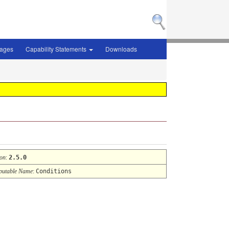
sages
Capability Statements
Downloads
ion
:
2.5.0
utable Name
:
Conditions