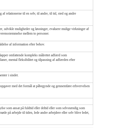
elationerne til en selv, til andre, til tid, sted og andre
ner, udvikle muligheder og løsninger, evaluere mulige virkninger af
overensstemmelse mellem to personer.
ldelse af information efter behov.
delapper omfattende kompleks målrettet adfærd som
ner, mental fleksibilitet og tilpasning af adfærden efter
nter i sindet.
 opgaver med det formål at påbegynde og gennemføre erhvervelsen
gelse som ansat på fuldtid eller deltid eller som selvstændig som
øde på arbejde til tiden, lede andre arbejdere eller selv blive ledet,