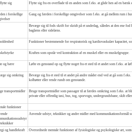
lytte sig
Flytte sig fra en overflade til en anden som f.eks. at glide hen ad en bænk e
den i forskellige
Gang og færden i forskellige omgivelser som f.eks. at gå mellem rum i hus
ivelser
Bevæge sig til fods skrift for skridt på et underlag, således at den ene fod
baglæns eller sidelæns.
oldenhed
Funktioner bestemmende for respiratorisk og kardiovaskulær kapacitet, s
kelstyrke
Kraften som opstår ved kontraktion af en muskel eller en muskelgruppe.
te og bære
Løfte en genstand op og flytte noget fra et sted til et andet som f.eks. at løf
æge sig omkring
Bevæge sig fra et sted til et andet på andre måder end ved at gå som f.eks. 
kolbøtter eller rende rundt om genstande.
ge transportmidler
Bruge transportmidler som passager til at færdes omkring som f.eks. at bli
private eller offentlig taxi, bus, tog, sporvogn, undergrundsbane, skib eller
tale funktioner
vende
Anvende udstyr, teknikker og andre midler med kommunikationsformål som f
munikationsudstyr
-teknikker
rgi og handlekraft
Overordnede mentale funktioner af fysiologiske og psykologiske art, som få