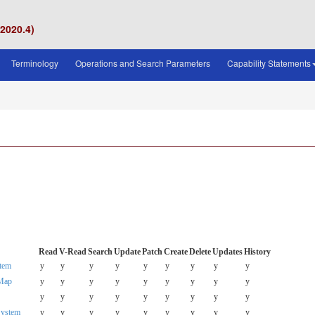
v2020.4)
Terminology
Operations and Search Parameters
Capability Statements
Read
V-Read
Search
Update
Patch
Create
Delete
Updates
History
stem
y
y
y
y
y
y
y
y
y
tMap
y
y
y
y
y
y
y
y
y
y
y
y
y
y
y
y
y
y
gSystem
y
y
y
y
y
y
y
y
y