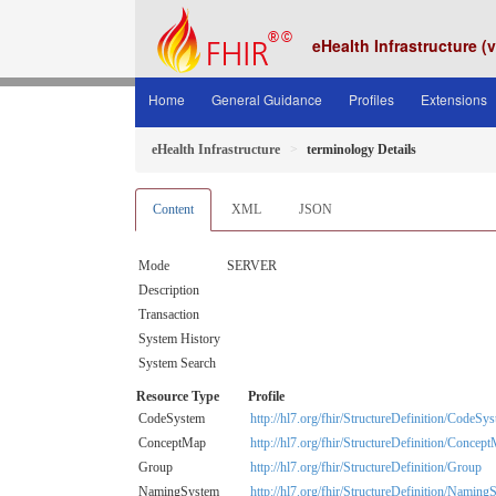
eHealth Infrastructure (
Home
General Guidance
Profiles
Extensions
eHealth Infrastructure
terminology Details
Content
XML
JSON
Mode
SERVER
Description
Transaction
System History
System Search
Resource Type
Profile
CodeSystem
http://hl7.org/fhir/StructureDefinition/CodeSy
ConceptMap
http://hl7.org/fhir/StructureDefinition/Concep
Group
http://hl7.org/fhir/StructureDefinition/Group
NamingSystem
http://hl7.org/fhir/StructureDefinition/Namin