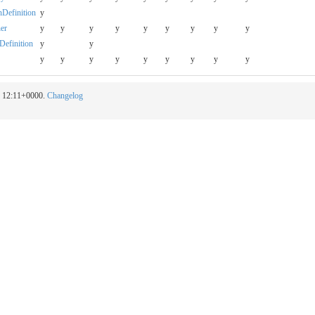
onDefinition
y
ner
y
y
y
y
y
y
y
y
y
eDefinition
y
y
y
y
y
y
y
y
y
y
y
20 12:11+0000.
Changelog