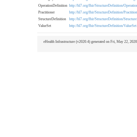
OperationDefinition
http://hl7.org/fhir/StructureDefinition/Operati
Practitioner
http://hl7.org/fhir/StructureDefinition/Practitio
StructureDefinition
http://hl7.org/fhir/StructureDefinition/Structur
ValueSet
http://hl7.org/fhir/StructureDefinition/ValueSet
eHealth Infrastructure (v2020.4) generated on Fri, May 22, 20