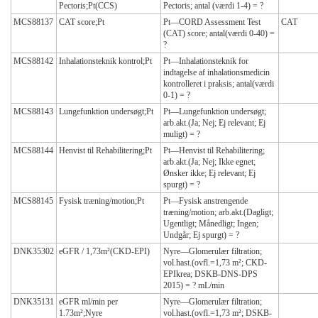
Pectoris;Pt(CCS)
Pectoris; antal (værdi 1-4) = ?
MCS88137
CAT score;Pt
Pt—CORD Assessment Test
CAT
(CAT) score; antal(værdi 0-40) =
?
MCS88142
Inhalationsteknik kontrol;Pt
Pt—Inhalationsteknik for
indtagelse af inhalationsmedicin
kontrolleret i praksis; antal(værdi
0-1) = ?
MCS88143
Lungefunktion undersøgt;Pt
Pt—Lungefunktion undersøgt;
arb.akt.(Ja; Nej; Ej relevant; Ej
muligt) = ?
MCS88144
Henvist til Rehabilitering;Pt
Pt—Henvist til Rehabilitering;
arb.akt.(Ja; Nej; Ikke egnet;
Ønsker ikke; Ej relevant; Ej
spurgt) = ?
MCS88145
Fysisk træning/motion;Pt
Pt—Fysisk anstrengende
træning/motion; arb.akt.(Dagligt;
Ugentligt; Månedligt; Ingen;
Undgår; Ej spurgt) = ?
DNK35302
eGFR / 1,73m²(CKD-EPI)
Nyre—Glomerulær filtration;
vol.hast.(ovfl.=1,73 m²; CKD-
EPIkrea; DSKB-DNS-DPS
2015) = ? mL/min
DNK35131
eGFR ml/min per
Nyre—Glomerulær filtration;
1.73m²;Nyre
vol.hast.(ovfl.=1,73 m²; DSKB-