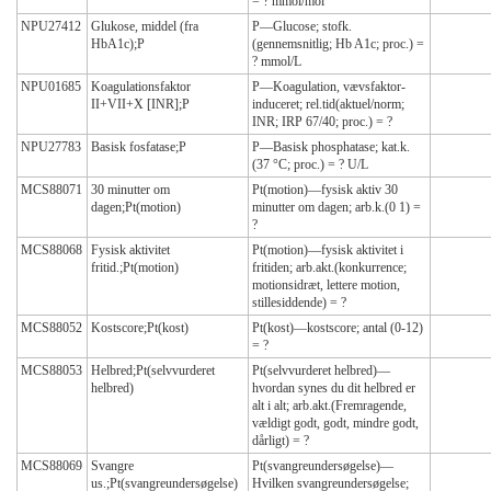
= ? mmol/mol
NPU27412
Glukose, middel (fra
P—Glucose; stofk.
HbA1c);P
(gennemsnitlig; Hb A1c; proc.) =
? mmol/L
NPU01685
Koagulationsfaktor
P—Koagulation, vævsfaktor-
II+VII+X [INR];P
induceret; rel.tid(aktuel/norm;
INR; IRP 67/40; proc.) = ?
NPU27783
Basisk fosfatase;P
P—Basisk phosphatase; kat.k.
(37 °C; proc.) = ? U/L
MCS88071
30 minutter om
Pt(motion)—fysisk aktiv 30
dagen;Pt(motion)
minutter om dagen; arb.k.(0 1) =
?
MCS88068
Fysisk aktivitet
Pt(motion)—fysisk aktivitet i
fritid.;Pt(motion)
fritiden; arb.akt.(konkurrence;
motionsidræt, lettere motion,
stillesiddende) = ?
MCS88052
Kostscore;Pt(kost)
Pt(kost)—kostscore; antal (0-12)
= ?
MCS88053
Helbred;Pt(selvvurderet
Pt(selvvurderet helbred)—
helbred)
hvordan synes du dit helbred er
alt i alt; arb.akt.(Fremragende,
vældigt godt, godt, mindre godt,
dårligt) = ?
MCS88069
Svangre
Pt(svangreundersøgelse)—
us.;Pt(svangreundersøgelse)
Hvilken svangreundersøgelse;