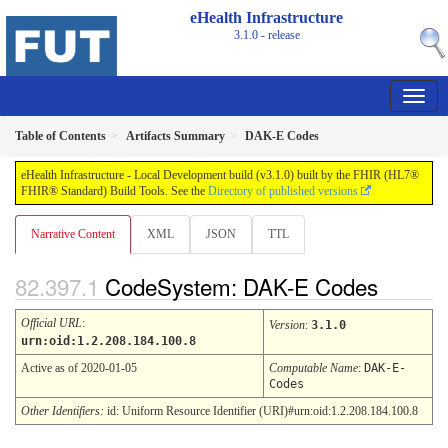
eHealth Infrastructure
3.1.0 - release
Table of Contents
Artifacts Summary
DAK-E Codes
eHealth Infrastructure - Local Development build (v3.1.0) built by the FHIR (HL7®
FHIR® Standard) Build Tools. See the
Directory of published versions
Narrative Content
XML
JSON
TTL
CodeSystem: DAK-E Codes
Official URL
:
Version
:
3.1.0
urn:oid:1.2.208.184.100.8
Active as of 2020-01-05
Computable Name
:
DAK-E-
Codes
Other Identifiers:
id: Uniform Resource Identifier (URI)#urn:oid:1.2.208.184.100.8