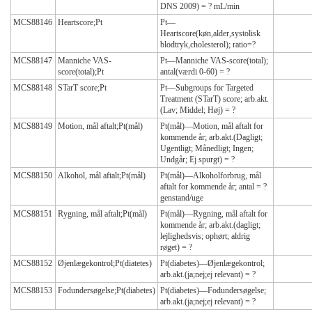
DNS 2009) = ? mL/min
MCS88146
Heartscore;Pt
Pt—
Heartscore(køn,alder,systolisk
blodtryk,cholesterol); ratio=?
MCS88147
Manniche VAS-
Pt—Manniche VAS-score(total);
score(total);Pt
antal(værdi 0-60) = ?
MCS88148
STarT score;Pt
Pt—Subgroups for Targeted
Treatment (STarT) score; arb.akt.
(Lav; Middel; Høj) = ?
MCS88149
Motion, mål aftalt;Pt(mål)
Pt(mål)—Motion, mål aftalt for
kommende år; arb.akt.(Dagligt;
Ugentligt; Månedligt; Ingen;
Undgår; Ej spurgt) = ?
MCS88150
Alkohol, mål aftalt;Pt(mål)
Pt(mål)—Alkoholforbrug, mål
aftalt for kommende år; antal = ?
genstand/uge
MCS88151
Rygning, mål aftalt;Pt(mål)
Pt(mål)—Rygning, mål aftalt for
kommende år; arb.akt.(dagligt;
lejlighedsvis; ophørt; aldrig
røget) = ?
MCS88152
Øjenlægekontrol;Pt(diatetes)
Pt(diabetes)—Øjenlægekontrol;
arb.akt.(ja;nej;ej relevant) = ?
MCS88153
Fodundersøgelse;Pt(diabetes)
Pt(diabetes)—Fodundersøgelse;
arb.akt.(ja;nej;ej relevant) = ?