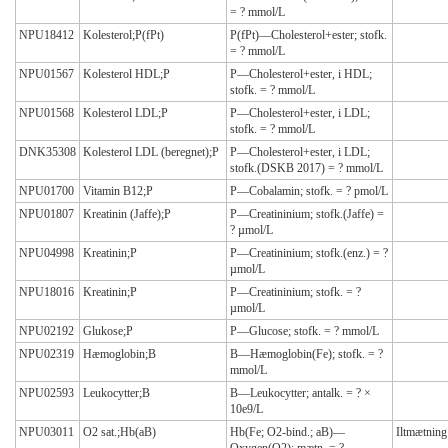
= ? mmol/L
NPU18412
Kolesterol;P(fPt)
P(fPt)—Cholesterol+ester; stofk.
= ? mmol/L
NPU01567
Kolesterol HDL;P
P—Cholesterol+ester, i HDL;
stofk. = ? mmol/L
NPU01568
Kolesterol LDL;P
P—Cholesterol+ester, i LDL;
stofk. = ? mmol/L
DNK35308
Kolesterol LDL (beregnet);P
P—Cholesterol+ester, i LDL;
stofk.(DSKB 2017) = ? mmol/L
NPU01700
Vitamin B12;P
P—Cobalamin; stofk. = ? pmol/L
NPU01807
Kreatinin (Jaffe);P
P—Creatininium; stofk.(Jaffe) =
? µmol/L
NPU04998
Kreatinin;P
P—Creatininium; stofk.(enz.) = ?
µmol/L
NPU18016
Kreatinin;P
P—Creatininium; stofk. = ?
µmol/L
NPU02192
Glukose;P
P—Glucose; stofk. = ? mmol/L
NPU02319
Hæmoglobin;B
B—Hæmoglobin(Fe); stofk. = ?
mmol/L
NPU02593
Leukocytter;B
B—Leukocytter; antalk. = ? ×
10e9/L
NPU03011
O2 sat.;Hb(aB)
Hb(Fe; O2-bind.; aB)—
Iltmætning