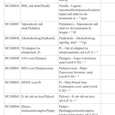
mmHg
MCS88034
BMI, mål aftalt;Pt(mål)
Pt(mål)—Legeme;
massekoefficient(masse/kvadreret
højde) mål aftalt for det
kommende år = ? kg/m
MCS88067
Taljeomkreds mål
Pt(diabetes)—Taljeomkreds mål
aftalt;Pt(diabet)
aftalt for det kommende år;
længde = ? M
MCS88036
Alkoholforbrug;Pt(alkohol)
Pt(alkohol)—Alkoholforbrug
ugentlig; antal = ? Uge
MCS88039
Til rådighed for
Pt—Står til rådighed for
arbejdsmark.;Pt
arbejdsmarkedet; arb.k.(0 1) = ?
MCS88040
ASS score;Pt(angst)
Pt(angst)—Angst scoreskema;
antal (værdi 0-50) = ?
MCS88041
MDI score;Pt(depression)
Pt(depression)—Major
Depression Inventory; antal
(værdi 0-50) = ?
MCS88042
MMSE score;Pt
Pt—Mini-Mental State
Examination score; antal (værdi
0-30) = ?
MCS88043
Er der talt om kost;Pt(kost)
Pt(kost)—Er der talt om kost;
arb.k.(0 1) = ?
MCS88044
Øjenus.,
Pt(øje)—
fundusundersøgelse;Pt(øje)
Øjenbaggrundsundersøgelse,
fundusundersøgelse; arb.k.(0 1)