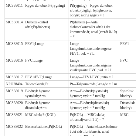
MCS88011
Ryger du tobak;Pt(rygning)
Pt(rygning)—Ryger du tobak;
arb.akt.(dagligt; lejlighedsvis;
ophørt; aldrig røget) = ?
MCS88014
Diabeteskontrol
Pt(diabetes)—Antal
aftalt;Pt(diabetes)
diabeteskontroller aftalt i det
kommende år; antal (værdi 0-10)
= ?
MCS88015
FEV1;Lunge
Lunge—
FEV1
Lungefunktionsundersøgelse
FEV1; vol. = ? L
MCS88016
FVC;Lunge
Lunge—
FVC
Lungefunktionsundersøgelse
vitalkapasitet FVC; vol. = ? L
MCS88017
FEV1/FVC;Lunge
Lunge—FEV1/FVC; ratio = ?
NPU28404
Taljeomkreds;Pt
Pt—Taljeomkreds; længde = ? m
MCS88019
Blodtryk hjemme
Arm—Blodtryk(systolisk)
Systolisk
systolisk;Arm
hjemme; tryk = ? mmHg
blodtryk
MCS88020
Blodtryk hjemme
Arm—Blodtryk(diastolisk)
Diastolisk
diastolisk;Arm
hjemme; tryk = ? mmHg
blodtryk
MCS88021
MRC skala;Pt(KOL)
Pt(KOL) —MRC skala;
MRC
arb.antal(værdi 1-5) = ?
MCS88022
Eksacerbationer;Pt(KOL)
Pt(KOL)—Antal eksacerbationer
i det sidst forløbne år; antal