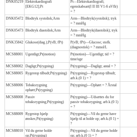
DNK05219
Elektrokardiografi
Pt—Elektrokardiografi;
[EKG12];Pt
egenskabsart(I II III V1-6 aVflr)
= ?
DNK05472
Blodtryk systolisk;Arm
Arm—Blodtryk(systolisk); tryk
= ? mmHg
DNK05473
Blodtryk diastolisk;Arm
Arm—Blodtryk(diastolisk); tryk
= ? mmHg
DNK35842
Glukose(diag.);P(vB; fPt)
P(vB; fPt)—Glucose; stofk.
(diagnostisk) = ? mmol/L
MCS88001
Ugentligt;Pt(motion)
Pt(motion)—Ugentligt; tid = ?
time/uge
MCS88002
Dagligt;Pt(rygning)
Pt(rygning)—Dagligt; antal = ?
MCS88005
Rygestop tilbudt;Pt(rygning)
Pt(rygning)—Rygestop tilbudt;
arb.k.(0 1) = ?
MCS88006
Tobaksrygning
Pt(rygning)—Ophørt = ? Årstal
ophørt;Pt(rygning)
MCS88008
Passiv
Pt(rygning)—Udsættes du for
tobaksrygning;Pt(rygning)
passiv tobaksrygning; arb.k.(0 1)
= ?
MCS88009
Rygestop hjælp
Pt(rygning)—Vil du gerne have
ønskes;Pt(rygning)
hjælp til at holde op; arb.k.(0 1) =
?
MCS88010
Vil du gerne holde
Pt(rygning)—Vil du gerne holde
op;Pt(rygning)
op; arb.k.(0 1) = ?