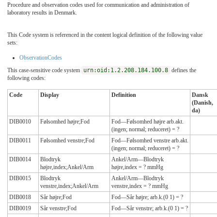
Procedure and observation codes used for communication and administration of
laboratory results in Denmark.
This Code system is referenced in the content logical definition of the following value
sets:
ObservationCodes
This case-sensitive code system
urn:oid:1.2.208.184.100.8
defines the
following codes:
Code
Display
Definition
Dansk
(Danish,
da)
DIB0010
Følsomhed højre;Fod
Fod—Følsomhed højre arb.akt.
(ingen; normal; reduceret) = ?
DIB0011
Følsomhed venstre;Fod
Fod—Følsomhed venstre arb.akt.
(ingen; normal; reduceret) = ?
DIB0014
Blodtryk
Ankel/Arm—Blodtryk
højre,index;Ankel/Arm
højre,index = ? mmHg
DIB0015
Blodtryk
Ankel/Arm—Blodtryk
venstre,index;Ankel/Arm
venstre,index = ? mmHg
DIB0018
Sår højre;Fod
Fod—Sår højre; arb.k.(0 1) = ?
DIB0019
Sår venstre;Fod
Fod—Sår venstre; arb.k.(0 1) = ?