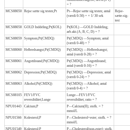
= ?
MCS88050
Rejse sætte sig testen;Pt
Pt—Rejse sætte sig testen; antal
Rejse-
(værdi 0-50) = × 1/ 30 sek
sætte-sig-
test
MCS88058
GOLD Inddeling;Pt(KOL)
Pt(KOL) —GOLD Inddeling;
arb.akt.(A; B; C; D) = ?
MCS88059
Symptom;Pt(CMDQ)
Pt(CMDQ) —Symptom; antal
(værdi 0-48) = ?
MCS88060
Helbredsangst;Pt(CMDQ)
Pt(CMDQ) —Helbredsangst;
antal (værdi 0-28) = ?
MCS88061
Angsttilstand;Pt(CMDQ)
Pt(CMDQ) —Angsttilstand;
antal (værdi 0-16) = ?
MCS88062
Depression;Pt(CMDQ)
Pt(CMDQ) —Depression; antal
(værdi 0-24) = ?
MCS88063
Alkohol;Pt(CMDQ)
Pt(CMDQ) —Alkohol; antal
(værdi 0-4) = ?
MCS88105
FEV1/FVC
Lunge—FEV1/FVC
reversibilitet;Lunge
reversibilitet; ratio = ?
NPU01443
Calcium;P
P—Calcium(II); stofk. = ?
mmol/L
NPU01566
Kolesterol;P
P—Cholesterol+ester; stofk. = ?
mmol/L
NPU01549
Kolesterol;P
P—Cholesterol(non-ester); stofk.