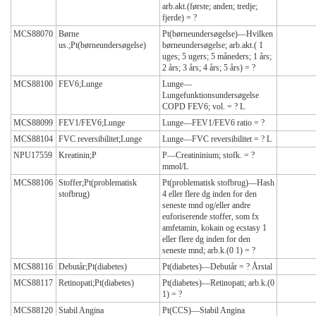
arb.akt.(første; anden; tredje;
fjerde) = ?
MCS88070
Børne
Pt(børneundersøgelse)—Hvilken
us.;Pt(børneundersøgelse)
børneundersøgelse; arb.akt.( 1
uges; 5 ugers; 5 måneders; 1 års;
2 års; 3 års; 4 års; 5 års) = ?
MCS88100
FEV6;Lunge
Lunge—
Lungefunktionsundersøgelse
COPD FEV6; vol. = ? L
MCS88099
FEV1/FEV6;Lunge
Lunge—FEV1/FEV6 ratio = ?
MCS88104
FVC reversibilitet;Lunge
Lunge—FVC reversibilitet = ? L
NPU17559
Kreatinin;P
P—Creatininium; stofk. = ?
mmol/L
MCS88106
Stoffer;Pt(problematisk
Pt(problematisk stofbrug)—Hash
stofbrug)
4 eller flere dg inden for den
seneste mnd og/eller andre
euforiserende stoffer, som fx
amfetamin, kokain og ecstasy 1
eller flere dg inden for den
seneste mnd; arb.k.(0 1) = ?
MCS88116
Debutår;Pt(diabetes)
Pt(diabetes)—Debutår = ? Årstal
MCS88117
Retinopati;Pt(diabetes)
Pt(diabetes)—Retinopati; arb.k.(0
1) = ?
MCS88120
Stabil Angina
Pt(CCS)—Stabil Angina