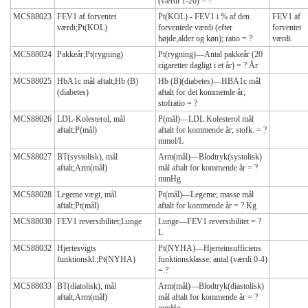
(værdi 1-20) = ?
MCS88023
FEV1 af forventet
Pt(KOL) - FEV1 i % af den
FEV1 af
værdi;Pt(KOL)
forventede værdi (efter
forventet
højde,alder og køn); ratio = ?
værdi
MCS88024
Pakkeår;Pt(rygning)
Pt(rygning)—Antal pakkeår (20
cigaretter dagligt i et år) = ? År
MCS88025
HbA1c mål aftalt;Hb (B)
Hb (B)(diabetes)—HBA1c mål
(diabetes)
aftalt for det kommende år;
stofratio = ?
MCS88026
LDL-Kolesterol, mål
P(mål)—LDL Kolesterol mål
aftalt;P(mål)
aftalt for kommende år; stofk. = ?
mmol/L
MCS88027
BT(systolisk), mål
Arm(mål)—Blodtryk(systolisk)
aftalt;Arm(mål)
mål aftalt for kommende år = ?
mmHg
MCS88028
Legeme vægt, mål
Pt(mål)—Legeme; masse mål
aftalt;Pt(mål)
aftalt for kommende år = ? Kg
MCS88030
FEV1 reversibilitet;Lunge
Lunge—FEV1 reversibilitet = ?
L
MCS88032
Hjertesvigts
Pt(NYHA)—Hjerteinsufficiens
funktionskl.;Pt(NYHA)
funktionsklasse; antal (værdi 0-4)
= ?
MCS88033
BT(diatolisk), mål
Arm(mål)—Blodtryk(diastolisk)
aftalt;Arm(mål)
mål aftalt for kommende år = ?