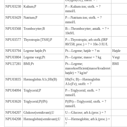
Oxygen(O2); mætn. = ?
NPU03230
Kalium;P
P—Kalium-ion; stofk. = ?
mmol/L
NPU03429
Natrium;P
P—Natrium-ion; stofk. = ?
mmol/L
NPU03568
Trombocytter;B
B—Thrombocytter; antalk. = ? ×
10e9/L
NPU03577
Thyrotropin [TSH];P
P—Thyrotropin; arb.stofk.(IRP
80/558; proc.) = ? × 10e-3 IU/L
NPU03794
Legeme højde;Pt
Pt—Legeme; højde = ? m
Højde
NPU03804
Legeme vægt;Pt
Pt—Legeme; masse = ? kg
Vægt
NPU27281
BMI;Pt
Pt—Legeme;
BMI
massekoefficient(masse/kvadreret
højde) = ? kg/m²
NPU03835
Hæmoglobin A1c;Hb(B)
Hb(Fe; B)—Hæmoglobin
A1c(Fe); stoffr. = ?
NPU04094
Triglycerid;P
P—Triglycerid; stofk. = ?
mmol/L
NPU03620
Triglycerid;P(fPt)
P(fPt)—Triglycerid; stofk. = ?
mmol/L
NPU04207
Glukose(semikvant);U
U—Glucose; arb.k.(proc.) = ?
NPU04208
Hæmoglobin(semikvant);U
U—Hæmoglobin; arb.k.(proc.) =
?