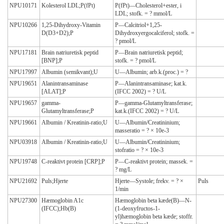
NPU10171
Kolesterol LDL;P(fPt)
P(fPt)—Cholesterol+ester, i
LDL; stofk. = ? mmol/L
NPU10266
1,25-Dihydroxy-Vitamin
P—Calcitriol+1,25-
D(D3+D2);P
Dihydroxyergocalciferol; stofk. =
? pmol/L
NPU17181
Brain natriuretisk peptid
P—Brain natriuretisk peptid;
[BNP];P
stofk. = ? pmol/L
NPU17997
Albumin (semikvant);U
U—Albumin; arb.k.(proc.) = ?
NPU19651
Alanintransaminase
P—Alanintransaminase; kat.k.
[ALAT];P
(IFCC 2002) = ? U/L
NPU19657
gamma-
P—gamma-Glutamyltransferase;
Glutamyltransferase;P
kat.k.(IFCC 2002) = ? U/L
NPU19661
Albumin / Kreatinin-ratio;U
U—Albumin/Creatininium;
masseratio = ? × 10e-3
NPU03918
Albumin / Kreatinin-ratio;U
U—Albumin/Creatininium;
stofratio = ? × 10e-3
NPU19748
C-reaktivt protein [CRP];P
P—C-reaktivt protein; massek. =
? mg/L
NPU21692
Puls;Hjerte
Hjerte—Systole; frekv. = ? ×
Puls
1/min
NPU27300
Hæmoglobin A1c
Hæmoglobin beta kæde(B)—N-
(IFCC);Hb(B)
(1-deoxyfructos-1-
yl)hæmoglobin beta kæde; stoffr.