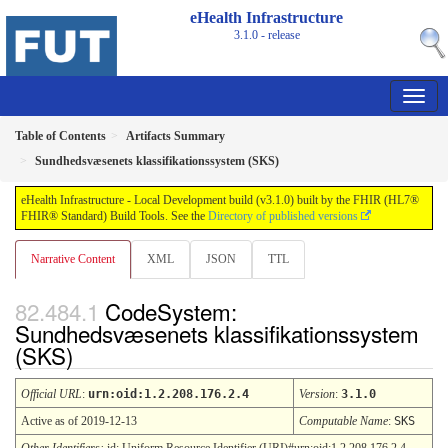
eHealth Infrastructure
3.1.0 - release
Table of Contents
Artifacts Summary
Sundhedsvæsenets klassifikationssystem (SKS)
eHealth Infrastructure - Local Development build (v3.1.0) built by the FHIR (HL7®
FHIR® Standard) Build Tools. See the
Directory of published versions
Narrative Content
XML
JSON
TTL
CodeSystem:
Sundhedsvæsenets klassifikationssystem
(SKS)
Official URL
:
urn:oid:1.2.208.176.2.4
Version
:
3.1.0
Active as of 2019-12-13
Computable Name
:
SKS