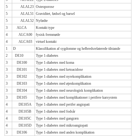
5
ALAL23
Osteoporose
5
ALAL51
Graviditet, fødsel og barsel
5
ALAL52
Nyfødte
3
ALCA
Kontakt type
4
ALCA00
fysisk fremmøde
4
ALCA03
virtuel kontakt
1
D
Klassifikation af sygdomme og helbredsrelaterede tilstande
2
DE10
Type 1-diabetes
3
DE100
Type 1-diabetes med koma
3
DE101
Type 1-diabetes med ketoacidose
3
DE102
Type 1-diabetes med nyrekomplikation
3
DE103
Type 1-diabetes med øjenkomplikation
3
DE104
Type 1-diabetes med neurologisk komplikation
3
DE105
Type 1-diabetes med komplikationer i perifere karsystem
4
DE105A
Type 1-diabetes med perifer angiopati
4
DE105B
Type 1-diabetes med fodsår
4
DE105C
Type 1-diabetes med gangræn
4
DE105D
Type 1-diabetes med mikroangiopati
3
DE106
Type 1-diabetes med anden komplikation