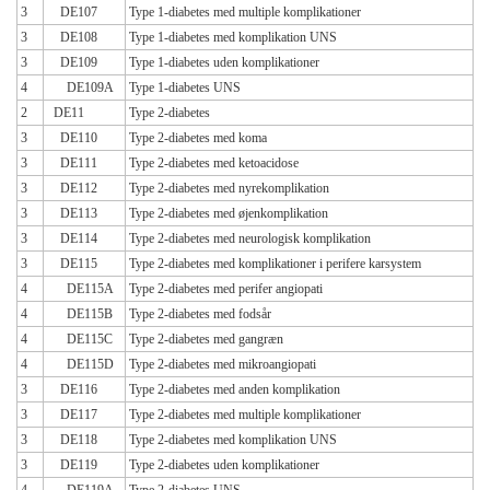
3
DE107
Type 1-diabetes med multiple komplikationer
3
DE108
Type 1-diabetes med komplikation UNS
3
DE109
Type 1-diabetes uden komplikationer
4
DE109A
Type 1-diabetes UNS
2
DE11
Type 2-diabetes
3
DE110
Type 2-diabetes med koma
3
DE111
Type 2-diabetes med ketoacidose
3
DE112
Type 2-diabetes med nyrekomplikation
3
DE113
Type 2-diabetes med øjenkomplikation
3
DE114
Type 2-diabetes med neurologisk komplikation
3
DE115
Type 2-diabetes med komplikationer i perifere karsystem
4
DE115A
Type 2-diabetes med perifer angiopati
4
DE115B
Type 2-diabetes med fodsår
4
DE115C
Type 2-diabetes med gangræn
4
DE115D
Type 2-diabetes med mikroangiopati
3
DE116
Type 2-diabetes med anden komplikation
3
DE117
Type 2-diabetes med multiple komplikationer
3
DE118
Type 2-diabetes med komplikation UNS
3
DE119
Type 2-diabetes uden komplikationer