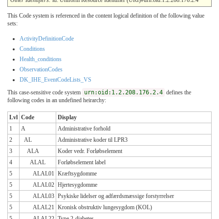
Other Identifiers:
id: Uniform Resource Identifier (URI)#urn:oid:1.2.208.176.2.4
This Code system is referenced in the content logical definition of the following value
sets:
ActivityDefinitionCode
Conditions
Health_conditions
ObservationCodes
DK_IHE_EventCodeLists_VS
This case-sensitive code system
urn:oid:1.2.208.176.2.4
defines the
following codes in an undefined heirarchy:
Lvl
Code
Display
1
A
Administrative forhold
2
AL
Administrative koder til LPR3
3
ALA
Koder vedr. Forløbselement
4
ALAL
Forløbselement label
5
ALAL01
Kræftsygdomme
5
ALAL02
Hjertesygdomme
5
ALAL03
Psykiske lidelser og adfærdsmæssige forstyrrelser
5
ALAL21
Kronisk obstruktiv lungesygdom (KOL)
5
ALAL22
Type 2-diabetes