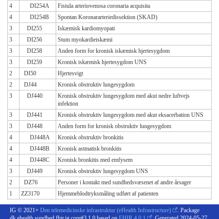
4
DI254A
Fistula arteriovenosa coronaria acquisita
4
DI254B
Spontan Koronararteriedissektion (SKAD)
3
DI255
Iskæmisk kardiomyopati
3
DI256
Stum myokardieiskæmi
3
DI258
Anden form for kronisk iskæmisk hjertesygdom
3
DI259
Kronisk iskæmisk hjertesygdom UNS
2
DI50
Hjertesvigt
2
DJ44
Kronisk obstruktiv lungesygdom
3
DJ440
Kronisk obstruktiv lungesygdom med akut nedre luftvejs
infektion
3
DJ441
Kronisk obstruktiv lungesygdom med akut eksacerbation UNS
3
DJ448
Anden form for kronisk obstruktiv lungesygdom
4
DJ448A
Kronisk obstruktiv bronkitis
4
DJ448B
Kronisk astmatisk bronkitis
4
DJ448C
Kronisk bronkitis med emfysem
3
DJ449
Kronisk obstruktiv lungesygdom UNS
2
DZ76
Personer i kontakt med sundhedsvæsenet af andre årsager
1
ZZ3170
Hjemmeblodtryksmåling udført af patienten
IG © 2021+
Den telemedicinske infrastruktur (eHealth Infrastructure)
. Package
dk.ehealth.sundhed.fhir.ig.core#3.1.0 based on
FHIR 4.0.1
. Generated
2024-05-27