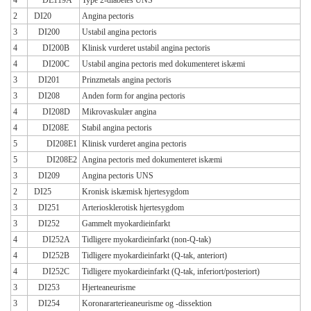
4
DE119A
Type 2-diabetes UNS
2
DI20
Angina pectoris
3
DI200
Ustabil angina pectoris
4
DI200B
Klinisk vurderet ustabil angina pectoris
4
DI200C
Ustabil angina pectoris med dokumenteret iskæmi
3
DI201
Prinzmetals angina pectoris
3
DI208
Anden form for angina pectoris
4
DI208D
Mikrovaskulær angina
4
DI208E
Stabil angina pectoris
5
DI208E1
Klinisk vurderet angina pectoris
5
DI208E2
Angina pectoris med dokumenteret iskæmi
3
DI209
Angina pectoris UNS
2
DI25
Kronisk iskæmisk hjertesygdom
3
DI251
Arteriosklerotisk hjertesygdom
3
DI252
Gammelt myokardieinfarkt
4
DI252A
Tidligere myokardieinfarkt (non-Q-tak)
4
DI252B
Tidligere myokardieinfarkt (Q-tak, anteriort)
4
DI252C
Tidligere myokardieinfarkt (Q-tak, inferiort/posteriort)
3
DI253
Hjerteaneurisme
3
DI254
Koronararterieaneurisme og -dissektion